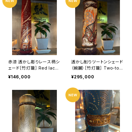
赤漆 透かし彫りレース柄シ
透かし削りツートンシェード
ェード［竹灯籠］ Red lacqu
（婉麗）［竹灯籠］ Two-ton
er Openwork Carved La
e Shade with Openwork
¥146,000
¥295,000
ce Pattern Shade [Bam
Carving (Graceful) [Bam
boo Lantern]
boo Lantern]