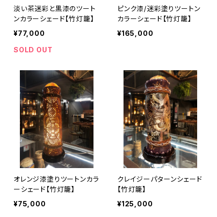
淡い茶迷彩と黒漆のツート
ピンク漆/迷彩塗りツートン
ンカラーシェード【竹灯籠】
カラーシェード【竹灯籠】
¥77,000
¥165,000
SOLD OUT
オレンジ漆塗りツートンカラ
クレイジーパターンシェード
ーシェード【竹灯籠】
【竹灯籠】
¥75,000
¥125,000