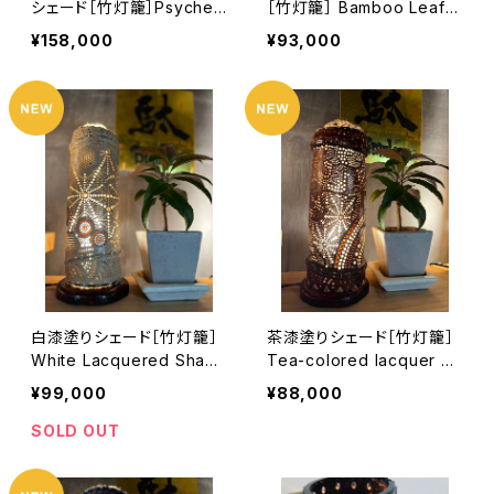
シェード［竹灯籠］Psyched
［竹灯籠］ Bamboo Leaf P
elic Pattern Openwork
attern Black Shade [Ba
¥158,000
¥93,000
Carving Shade [Bambo
mboo Lantern]
o Lantern]
白漆塗りシェード［竹灯籠］
茶漆塗りシェード［竹灯籠］
White Lacquered Shade
Tea-colored lacquer Sh
[Bamboo Lantern]
ade [Bamboo Lantern]
¥99,000
¥88,000
SOLD OUT