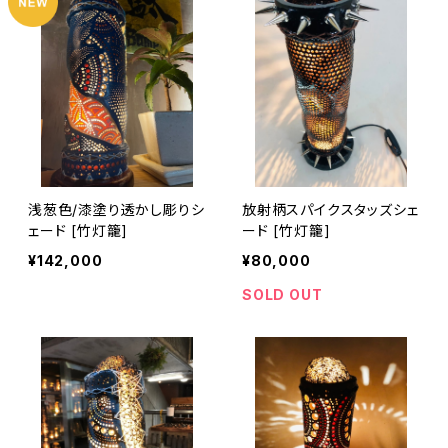
浅葱色/漆塗り透かし彫りシ
放射柄スパイクスタッズシェ
ェード [竹灯籠]
ード [竹灯籠]
¥142,000
¥80,000
SOLD OUT