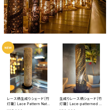
レース柄生成りシェード［竹
生成りレース柄シェード［竹
灯籠］ Lace Pattern Natu
灯籠］ Lace-patterned n
ral Shade [Bamboo Lant
on coated Shade [Bamb