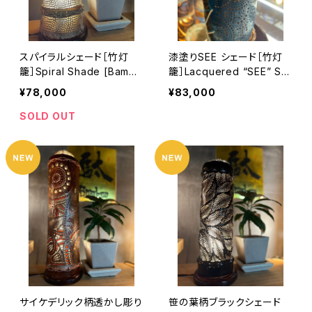
スパイラルシェード［竹灯
漆塗りSEE シェード［竹灯
籠］Spiral Shade [Bambo
籠］Lacquered “SEE” Sh
o Lantern]
ade [Bamboo Lantern]
¥78,000
¥83,000
SOLD OUT
サイケデリック柄透かし彫り
笹の葉柄ブラックシェード