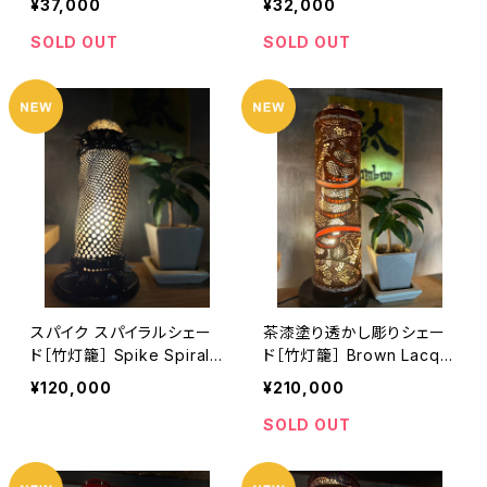
¥37,000
¥32,000
ern]
oo Lantern]
SOLD OUT
SOLD OUT
スパイク スパイラルシェー
茶漆塗り透かし彫りシェー
ド［竹灯籠］ Spike Spiral
ド［竹灯籠］ Brown Lacqu
Shade [Bamboo Lanter
er Openwork Carving S
¥120,000
¥210,000
n]
hade [Bamboo Lantern]
SOLD OUT