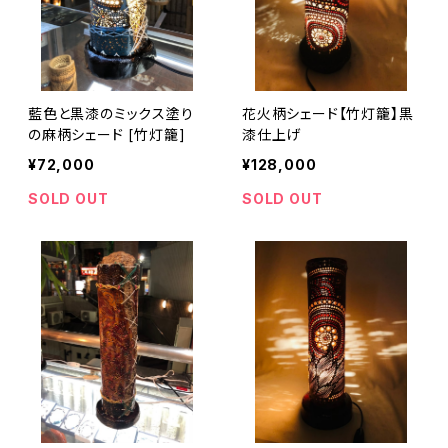
藍色と黒漆のミックス塗り
花火柄シェード【竹灯籠】黒
の麻柄シェード [竹灯籠]
漆仕上げ
¥72,000
¥128,000
SOLD OUT
SOLD OUT